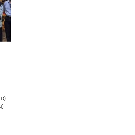
PD)
N)