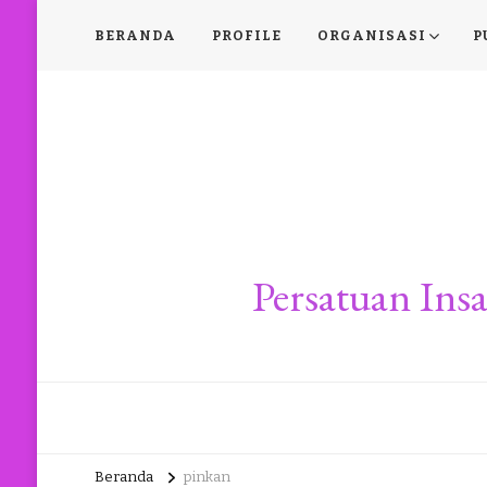
BERANDA
PROFILE
ORGANISASI
P
Persatuan In
Beranda
pinkan