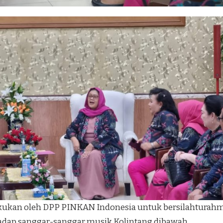
akukan oleh DPP PINKAN Indonesia untuk bersilahturah
dap sanggar-sanggar musik Kolintang dibawah