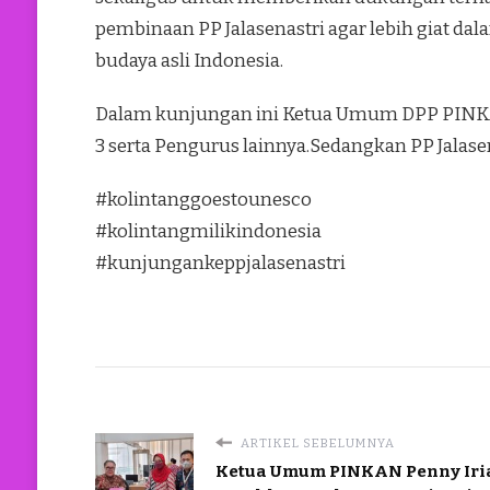
pembinaan PP Jalasenastri agar lebih giat d
budaya asli Indonesia.
Dalam kunjungan ini Ketua Umum DPP PINKAN
3 serta Pengurus lainnya.Sedangkan PP Jalasen
#kolintanggoestounesco
#kolintangmilikindonesia
#kunjungankeppjalasenastri
ARTIKEL SEBELUMNYA
Ketua Umum PINKAN Penny Iri