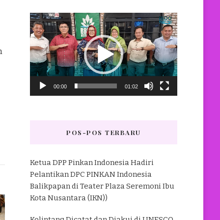
Pemutar
Video
n
00:00
01:02
POS-POS TERBARU
Ketua DPP Pinkan Indonesia Hadiri
Pelantikan DPC PINKAN Indonesia
Balikpapan di Teater Plaza Seremoni Ibu
Kota Nusantara (IKN))
Kolintang Dicatat dan Diakui di UNESCO,