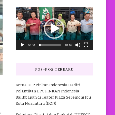
Pemutar
Video
00:00
01:02
POS-POS TERBARU
Ketua DPP Pinkan Indonesia Hadiri
Pelantikan DPC PINKAN Indonesia
Balikpapan di Teater Plaza Seremoni Ibu
Kota Nusantara (IKN))
P
Kolintang Dicatat dan Diakui di UNESCO,